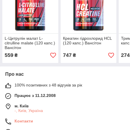
L-Цитрулін малат L-
Креатин гідрохлорид HCL
Трим
citrulline malate (120 капс.)
(120 капс.) Вансітон
капс
Вансітон
559
747
274
₴
₴
Про нас
100% позитивних з 48 відгуків за рік
Працює з 11.12.2008
м. Київ
-, Київ, Україна
Контакти