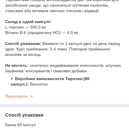
запобігання шкоди, що наноситься клітинам палінням,
стресами або впливом хімічних токсинів і радіації.
Склад в одній капсулі:
L-тирозин — 500,0 мг
Вітамін В-6 (піридоксину HCl) — 4,0 мг.
Спосіб уживання:
Вживати по 1 капсулі двічі на день перед
їдою. Курс приймання: 3-4 тижні. Повторне приймання
можливе за місяць.
Не містить:
генетично модифікованих компонентів, штучних
барвників, консервантів і смакових добавок.
Виробник амінокислоти Тирозин (60
капсул.):
Ванситон
Приховати
Спосіб упаковки
банка 60 капсул