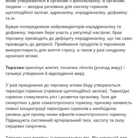
може утворюватися в організмі з фенілаланіну. В організмі
людини — вихідна речовина для синтезу гормонів
щитоподібної залози, адреналіну, норадреналіну, дофаміну
та ін.
Бувши попередником нейромедіаторів норадреналіну та
дофаміну, тирозин бере участь у регуляції настрою; брак
тирозину призводить до дефіциту норадреналіну, що так само
призводить до депресії. Приймання продуктів із тирозином
використовують для зняття стресу, а також у разі синдрому
хронічної втоми.
Тирозин
пригнічує апетит, посилює ліполіз (розпад жиру) і
гальмує утворення й відкладення жиру.
У разі приєднання до тирозину атоми йоду утворюються
тиреоїдні гормони (гормони щитоподібної залози). Тиреоїдні
гормони стимулюють ріст і розвиток організму. Їхня дія
синергічно з дією соматотропного гормону, причому наявність
певної концентрації тиреоїдних гормонів є необхідною
умовою для прояву низки ефектів соматотропного гормону.
Підвищують системний артеріальний тиск, частоту та силу
серцевих скорочень.
Тирозин має помірну антиоксидантну дію. Він корисний для