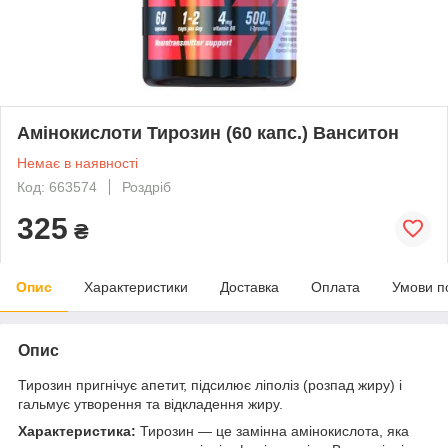
Амінокислоти Тирозин (60 капс.) Ванситон
Немає в наявності
Код: 663574
Роздріб
325
₴
Опис
Характеристики
Доставка
Оплата
Умови п
Опис
Тирозин пригнічує апетит, підсилює ліполіз (розпад жиру) і
гальмує утворення та відкладення жиру.
Характеристика:
Тирозин — це замінна амінокислота, яка