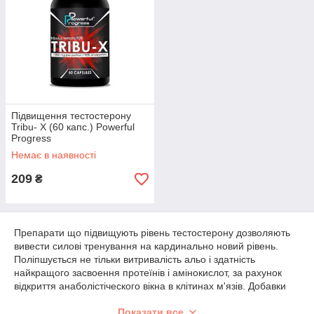
Підвищення тестостерону
Tribu- X (60 капс.) Powerful
Progress
Немає в наявності
209
₴
Препарати
що
підвищують
рівень
тестостерону
дозволяють
вивести
силові
тренування
на
кардинально
новий
рівень
.
Поліпшується
не тільки
витривалість
альо
і
здатність
найкращого
засвоення
протеїнів
і
амінокислот
,
за
рахунок
відкриття
анаболістіческого
вікна
в
клітинах
м'язів
.
Добавки
містять
трібулус
терестріс
,
йохимбе
,
дегідроепіндростерон
,
Показати все
вітамінні
суміші
.