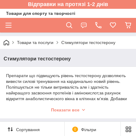
Відправки на протязі 1-2 днів
Товари для спорту та творчості
Товари та послуги
Стимулятори тестостерону
Стимулятори тестостерону
Препарати що підвищують рівень тестостерону дозволяють
вивести силові тренування на кардинально новий рівень.
Поліпшується не тільки витривалість але і здатність
найкращого засвоєння протеїнів і амінокислот,за рахунок
відкриття анаболистического вікна в клітинах м'язів. Добавки
містять трибулус терестрис, йохимбе,
Показати все
дегидроэпиндростерон, вітамінні суміші.
Сортування
0
Фільтри