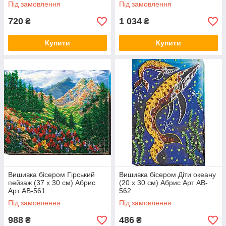
Під замовлення
Під замовлення
720
1 034
₴
₴
Купити
Купити
Вишивка бісером Гірський
Вишивка бісером Діти океану
пейзаж (37 х 30 см) Абрис
(20 х 30 см) Абрис Арт AB-
Арт AB-561
562
Під замовлення
Під замовлення
988
486
₴
₴