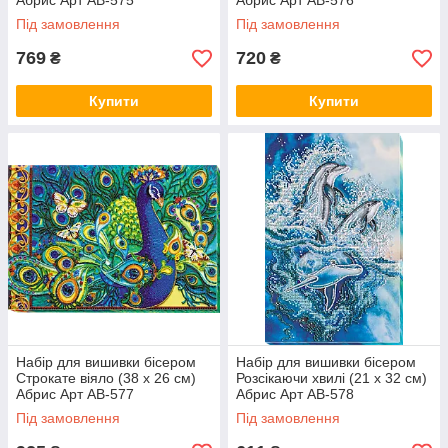
Абрис Арт AB-575
Абрис Арт AB-576
Під замовлення
Під замовлення
769
720
₴
₴
Купити
Купити
Набір для вишивки бісером
Набір для вишивки бісером
Строкате віяло (38 х 26 см)
Розсікаючи хвилі (21 х 32 см)
Абрис Арт AB-577
Абрис Арт AB-578
Під замовлення
Під замовлення