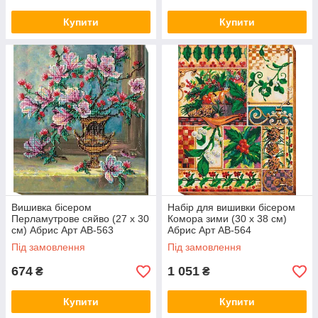
Купити
Купити
Вишивка бісером
Набір для вишивки бісером
Перламутрове сяйво (27 х 30
Комора зими (30 х 38 см)
см) Абрис Арт AB-563
Абрис Арт AB-564
Під замовлення
Під замовлення
674
1 051
₴
₴
Купити
Купити