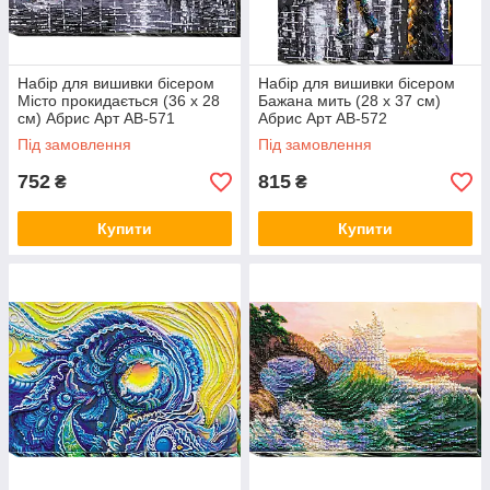
Набір для вишивки бісером
Набір для вишивки бісером
Місто прокидається (36 х 28
Бажана мить (28 х 37 см)
см) Абрис Арт AB-571
Абрис Арт AB-572
Під замовлення
Під замовлення
752
815
₴
₴
Купити
Купити