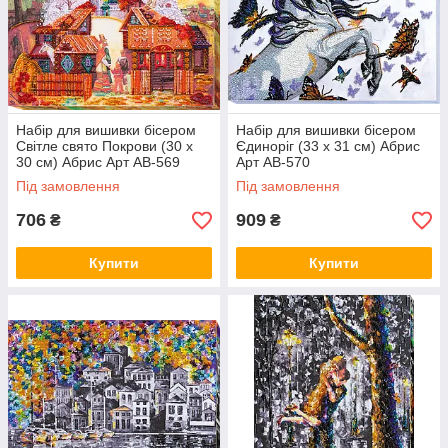
Набір для вишивки бісером
Набір для вишивки бісером
Світле свято Покрови (30 х
Єдиноріг (33 х 31 см) Абрис
30 см) Абрис Арт AB-569
Арт AB-570
Під замовлення
Під замовлення
706
909
₴
₴
Купити
Купити