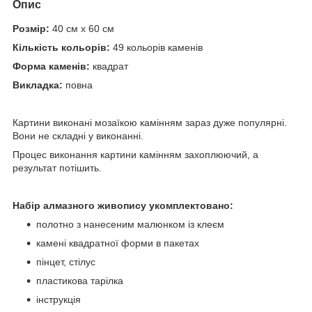
Опис
Розмір:
40 см х 60 см
Кількість кольорів:
49 кольорів каменів
Форма каменів:
квадрат
Викладка:
повна
Картини виконані мозаїкою камінням зараз дуже популярні.
Вони не складні у виконанні.
Процес виконання картини камінням захоплюючий, а
результат потішить.
Набір алмазного живопису укомплектовано:
полотно з нанесеним малюнком із клеєм
камені квадратної форми в пакетах
пінцет, стілус
пластикова тарілка
інструкція