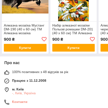
Алмазна мозаїка Мустанг
Набір алмазної мозаїки
Алма
DM-190 (40 х 60 см) ТМ
Польові ромашки DM-201
чере
Алмазна мозаїка
(40 х 60 см) ТМ Алмазна
(40 
мозаїка
моза
900
900
900
₴
₴
Купити
Купити
Про нас
100% позитивних з 48 відгуків за рік
Працює з 11.12.2008
м. Київ
-, Київ, Україна
Контакти