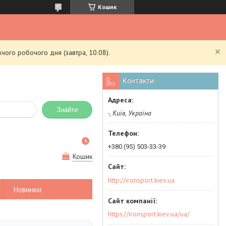
Кошик
чого робочого дня (завтра, 10.08).
Контакти
Знайти
-, Київ, Україна
+380 (95) 503-33-39
Кошик
http://ironsport.kiev.ua
Новинки
https://ironsport.kiev.ua/ua/