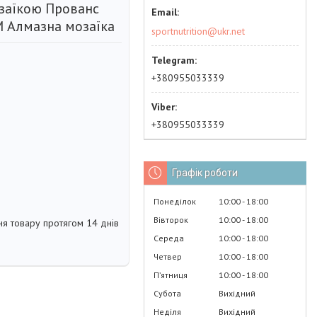
заїкою Прованс
М Алмазна мозаїка
sportnutrition@ukr.net
+380955033339
+380955033339
Графік роботи
Понеділок
10:00
18:00
Вівторок
10:00
18:00
я товару протягом 14 днів
Середа
10:00
18:00
Четвер
10:00
18:00
Пʼятниця
10:00
18:00
Субота
Вихідний
Неділя
Вихідний