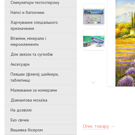
Стимулятори тестостерону
Напої и батончики
Харчування спеціального
призначення
Вітаміни, мінерали і
мікроелементи
Для звязок та суглобів
Аксесуари
Пляшки (фляги), шейкери,
таблетниці
Малювання за номерами
Діамантова мозаїка
На дозвіллі
Еко свічки
Опис товару
Вишивка бісером