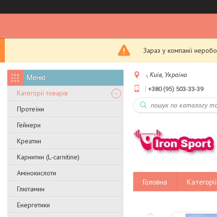
Зараз у компанії неробо
-, Київ, Україна
+380 (95) 503-33-39
Категорії товарів
Протеїни
Гейнери
Креатин
Карнитин (L-carnitine)
Амінокислоти
Головна
Категорії
Глютамин
Енергетики