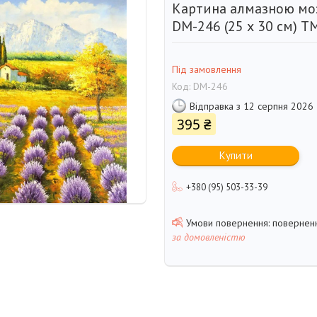
Картина алмазною мо
DM-246 (25 х 30 см) Т
Під замовлення
Код:
DM-246
Відправка з 12 серпня 2026
395 ₴
Купити
+380 (95) 503-33-39
поверненн
за домовленістю