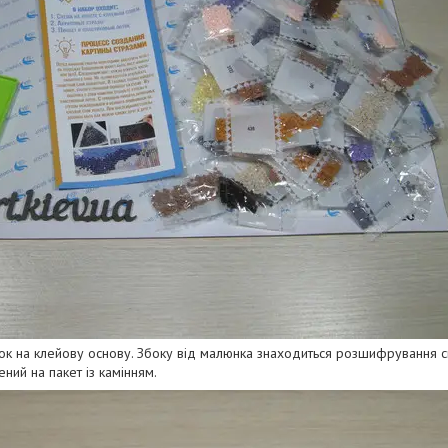
ок на клейову основу. Збоку від малюнка знаходиться розшифрування с
ний на пакет із камінням.