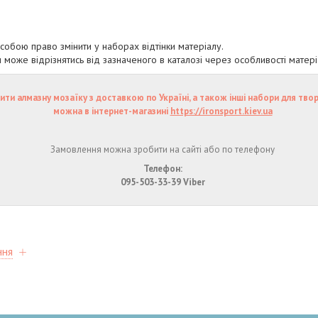
собою право змінити у наборах відтінки матеріалу.
 може відрізнятись від зазначеного в каталозі через особливості матері
ити алмазну мозаїку з доставкою по Україні, а також інші набори для тво
можна в інтернет-магазині
https://ironsport.kiev.ua
Замовлення можна зробити на сайті або по телефону
Телефон:
095-503-33-39 Viber
ння