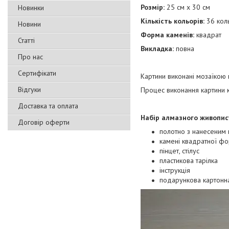
Розмір:
25 см х 30 см
Новинки
Кількість кольорів:
36 коль
Новини
Форма каменів:
квадрат
Статті
Викладка:
повна
Про нас
Сертифікати
Картини виконані мозаїкою 
Відгуки
Процес виконання картини к
Доставка та оплата
Набір алмазного живопис
Договір оферти
полотно з нанесеним 
камені квадратної фо
пінцет, стілус
пластикова тарілка
інструкція
подарункова картонн