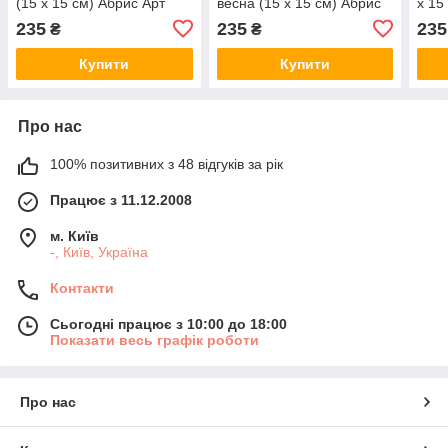
(15 х 15 см) Абрис Арт
весна (15 х 15 см) Абрис
х 15
AM-014
Арт AM-136
013
235
235
235
₴
₴
Купити
Купити
Про нас
100% позитивних з 48 відгуків за рік
Працює з 11.12.2008
м. Київ
-, Київ, Україна
Контакти
Сьогодні працює з 10:00 до 18:00
Показати весь графік роботи
Про нас