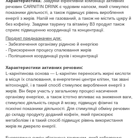
Характеристика:
Завдяки ефективній комбінації активних
речовин CARNITIN DRINK є чудовим напоєм, який стимулює
показники діяльності, а також підвищує рівень вироблення
енергії з жирів. Напій не газований, а також не містить цукру й
без кофеїну. Завдяки таурину та вітаміну B3 продукт також
сприяє підвищенню координації та концентрації.
Продукт предназначен для:
- Забезпечення організму рідиною й енергією
- Прискорення процесу спалювання жирів
- Поліпшення координації рухів і концентрації
Характеристики активних речовин:
L-карнітинова основа — L-карнітин переносить жирні кислоти
в місця їх спалювання, в енергетичні центри клітин, так звані
мітохондрії, і в такий спосіб стимулює вироблення енергії з
жирів. Він бере участь у загальному процесі насичення
організму енергією, а також істотно впливає на зниження ваги,
стимулює діяльність серця й мозку, підвищує фізичні та
психічні показники діяльності. Для стимуляції обміну речовин
до складу продукту доданий кофеїн, який прискорює
метаболізм і в такий спосіб підвищує рівень використання
жирів як джерело енергії.
Енергетична суміш збагачена таурином, який забезпечує