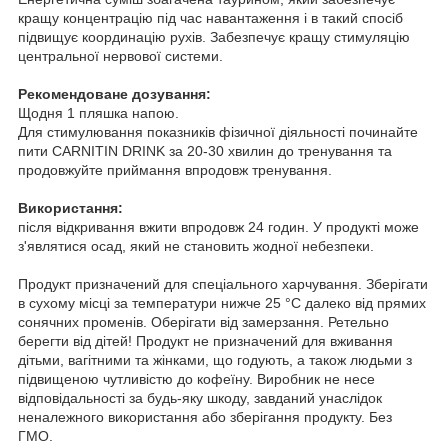
кращу концентрацію під час навантаження і в такий спосіб
підвищує координацію рухів. Забезпечує кращу стимуляцію
центральної нервової системи.
Рекомендоване дозування:
Щодня 1 пляшка напою.
Для стимулювання показників фізичної діяльності починайте
пити CARNITIN DRINK за 20-30 хвилин до тренування та
продовжуйте приймання впродовж тренування.
Використання:
після відкривання вжити впродовж 24 годин. У продукті може
з'являтися осад, який не становить жодної небезпеки.
Продукт призначений для спеціального харчування. Зберігати
в сухому місці за температури нижче 25 °C далеко від прямих
сонячних променів. Оберігати від замерзання. Ретельно
берегти від дітей! Продукт не призначений для вживання
дітьми, вагітними та жінками, що годують, а також людьми з
підвищеною чутливістю до кофеїну. Виробник не несе
відповідальності за будь-яку шкоду, завданий унаслідок
неналежного використання або зберігання продукту. Без
ГМО.