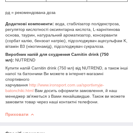
рд = рекомендована доза
Додаткові компоненти:
вода, стабілізатор полідекстроза,
регулятор кислотності оксиянтарна кислота, L-карнітинова
основа, таурин, натуральний ароматизатор, консерванти
(сорбат калію, бензоат натрію), підсолоджувач ацесульфам K,
вітамін В3 (нікотинамід), підсолоджувач сукралоза.
Виробник напій для схуднення Carnitin drink (750
мл):
NUTREND
Купити напій Carnitin drink (750 мл) від NUTREND, а також інші
напої та батончики Ви можете в інтернет-магазині
спортивного
харчування
http://www.ironsport.com.ua/sportivnyje-
batonchiki.html
Вам досить оформити замовлення, й наш
менеджер зв'яжеться з Вами якнайшвидше. Також ви можете
замовити товар через наші контактні телефони.
Приховати