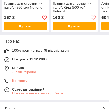
Пляшка для спортивних
Пляшка для спортивних
Амін
напоїв (750 мл) Nutrend
напоїв біла (500 мл)
drin
Nutrend
Ванс
157
160
604
₴
₴
Купити
Купити
Про нас
100% позитивних з 48 відгуків за рік
Працює з 11.12.2008
м. Київ
-, Київ, Україна
Контакти
Сьогодні вихідний
Показати весь графік роботи
Про нас