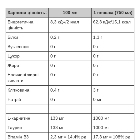
Харчова цінність:
100 мл
1 пляшка (750 мл)
Енергетична
8,3 кДж/2 ккал
62,3 кДж/15,1 ккал
цінність
Білки
0,2 г
1,3 г
Вуглеводи
0 г
0 г
Цукор
0 г
0 г
Жири
0 г
0 г
Насичені жирні
0 г
0 г
кислоти
Клітковина
0,4 г
3 г
Натрій
0 г
0 мг
L-карнитин
133 мг
1000 мг
Таурин
133 мг
1000 мг
Вітамін B3
2,3 мг = 14,4% рд
17,3 мг = 108% рд