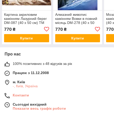
Картина акриловим
Алмазний живопис
Моза
камінням Лазурний берег
камінням Вовки в повний
камі
DM-087 (40 х 50 см) ТМ
місяць DM-278 (40 х 50
(40 
Алмазна мозаїка
см) ТМ Алмазна мозаїка
моза
770
770
770
₴
₴
Купити
Купити
Про нас
100% позитивних з 48 відгуків за рік
Працює з 11.12.2008
м. Київ
-, Київ, Україна
Контакти
Сьогодні вихідний
Показати весь графік роботи