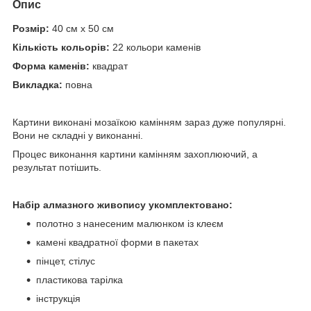
Опис
Розмір:
40 см х 50 см
Кількість кольорів:
22 кольори каменів
Форма каменів:
квадрат
Викладка:
повна
Картини виконані мозаїкою камінням зараз дуже популярні.
Вони не складні у виконанні.
Процес виконання картини камінням захоплюючий, а
результат потішить.
Набір алмазного живопису укомплектовано:
полотно з нанесеним малюнком із клеєм
камені квадратної форми в пакетах
пінцет, стілус
пластикова тарілка
інструкція