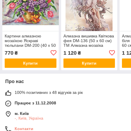
Картини алмазною
Алмазна вишивка Квіткова
Алма
мозаїкою Яскраві
фея DM-136 (50 х 60 см)
біля
тюльпани DM-200 (40 х 50
ТМ Алмазна мозаїка
60 с
см) ТМ Алмазна мозаїка
моза
770
1 120
1 1
₴
₴
Купити
Купити
Про нас
100% позитивних з 48 відгуків за рік
Працює з 11.12.2008
м. Київ
-, Київ, Україна
Контакти