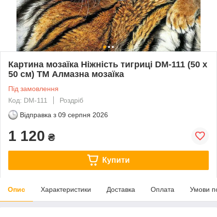
Картина мозаїка Ніжність тигриці DM-111 (50 х
50 см) ТМ Алмазна мозаїка
Під замовлення
Код: DM-111
Роздріб
Відправка з
09 серпня 2026
1 120
₴
Купити
Опис
Характеристики
Доставка
Оплата
Умови п