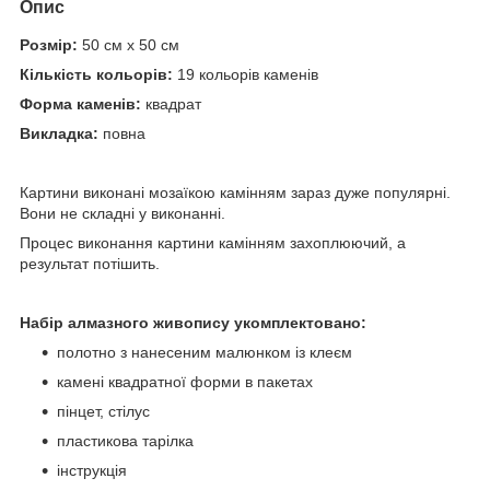
Опис
Розмір:
50 см х 50 см
Кількість кольорів:
19 кольорів каменів
Форма каменів:
квадрат
Викладка:
повна
Картини виконані мозаїкою камінням зараз дуже популярні.
Вони не складні у виконанні.
Процес виконання картини камінням захоплюючий, а
результат потішить.
Набір алмазного живопису укомплектовано:
полотно з нанесеним малюнком із клеєм
камені квадратної форми в пакетах
пінцет, стілус
пластикова тарілка
інструкція