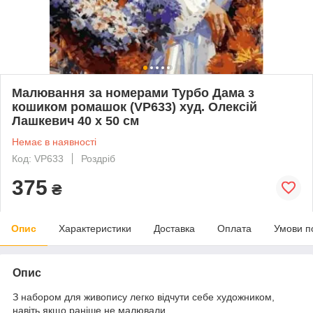
Малювання за номерами Турбо Дама з
кошиком ромашок (VP633) худ. Олексій
Лашкевич 40 х 50 см
Немає в наявності
Код: VP633
Роздріб
375
₴
Опис
Характеристики
Доставка
Оплата
Умови п
Опис
З набором для живопису легко відчути себе художником,
навіть якщо раніше не малювали.