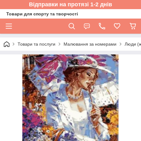
Відправки на протязі 1-2 днів
Товари для спорту та творчості
Товари та послуги
Малювання за номерами
Люди (жі