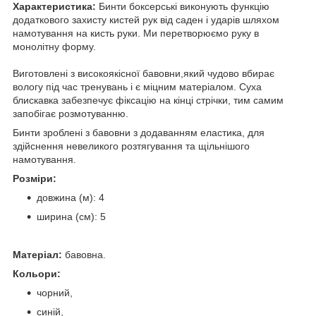
Характеристика:
Бинти боксерські виконують функцію
додаткового захисту кистей рук від саден і ударів шляхом
намотування на кисть руки. Ми перетворюємо руку в
монолітну форму.
Виготовлені з високоякісної бавовни,який чудово вбирає
вологу під час тренувань і є міцним матеріалом. Суха
блискавка забезпечує фіксацію на кінці стрічки, тим самим
запобігає розмотуванню.
Бинти зроблені з бавовни з додаванням еластика, для
здійснення невеликого розтягування та щільнішого
намотування.
Розміри:
довжина (м): 4
ширина (см): 5
Матеріал:
бавовна.
Кольори:
чорний,
синій,