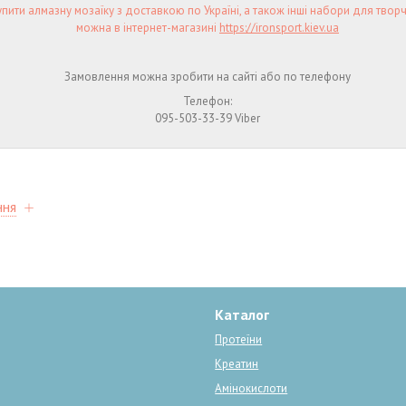
пити алмазну мозаїку з доставкою по Україні, а також інші набори для творч
можна в інтернет-магазині
https://ironsport.kiev.ua
Замовлення можна зробити на сайті або по телефону
Телефон:
095-503-33-39 Viber
ння
Каталог
Протеїни
Креатин
Амінокислоти