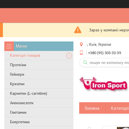
Зараз у компанії нер
-, Київ, Україна
+380 (95) 503-33-39
Категорії товарів
Протеїни
Гейнери
Креатин
Карнитин (L-carnitine)
Амінокислоти
Головна
Категорії
Глютамин
Енергетики