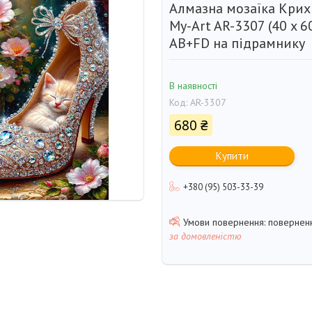
Алмазна мозаїка Крих
My-Art AR-3307 (40 x 6
AB+FD на підрамнику
В наявності
Код:
AR-3307
680 ₴
Купити
+380 (95) 503-33-39
поверненн
за домовленістю