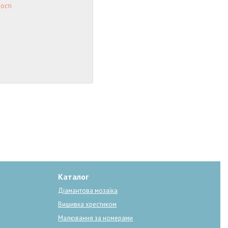
ості
Каталог
Діамантова мозаїка
Вишивка хрестиком
Малювання за номерами