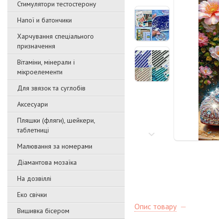
Стимулятори тестостерону
Напої и батончики
Харчування спеціального
призначення
Вітаміни, мінерали і
мікроелементи
Для звязок та суглобів
Аксесуари
Пляшки (фляги), шейкери,
таблетниці
Малювання за номерами
Діамантова мозаїка
На дозвіллі
Еко свічки
Опис товару
Вишивка бісером