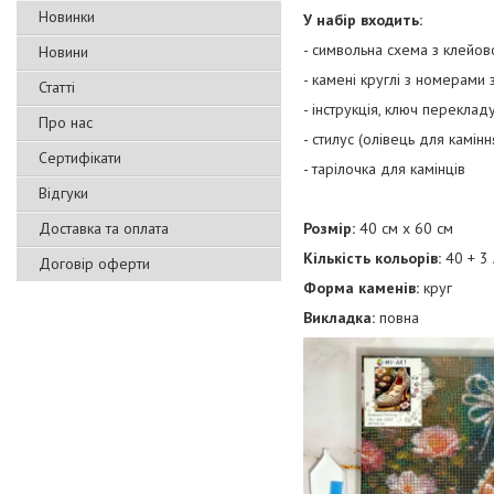
Новинки
У набір входить:
- символьна схема з клейов
Новини
- камені круглі з номерами
Статті
- інструкція, ключ перекла
Про нас
- стилус (олівець для камінн
Сертифікати
- тарілочка для камінців
Відгуки
Доставка та оплата
Розмір:
40 см х 60 см
Кількість кольорів:
40 + 3 
Договір оферти
Форма каменів:
круг
Викладка:
повна