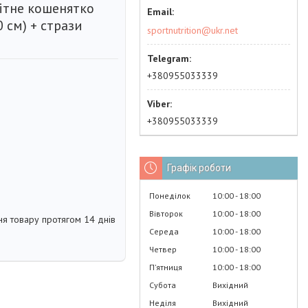
ітне кошенятко
0 см) + стрази
sportnutrition@ukr.net
+380955033339
+380955033339
Графік роботи
Понеділок
10:00
18:00
Вівторок
10:00
18:00
я товару протягом 14 днів
Середа
10:00
18:00
Четвер
10:00
18:00
Пʼятниця
10:00
18:00
Субота
Вихідний
Неділя
Вихідний