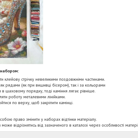
 набором:
ти клейову стрічку невеликими поздовжніми частинами.
як рядами (як при вишивці бісером), так і за кольорами
 в шаховому порядку, тоді каміння лягає рівніше.
ляти роботу металевими лінійками.
йтися по верху, щоб закріпити камінці.
собою право змінити у наборах відтінки матеріалу.
 може відрізнятись від зазначеного в каталозі через особливості матері