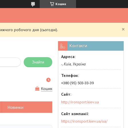
Кошик
ижчого робочого дня (сьогодні).
Контакти
Знайти
-, Київ, Україна
+380 (95) 503-33-39
Кошик
http://ironsport.kiev.ua
Новинки
https://ironsport.kiev.ua/ua/