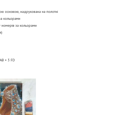
ою основою, надрукована на полотні
 за кольорами
ду номерів за кольорами
я)
AB + 3 FD