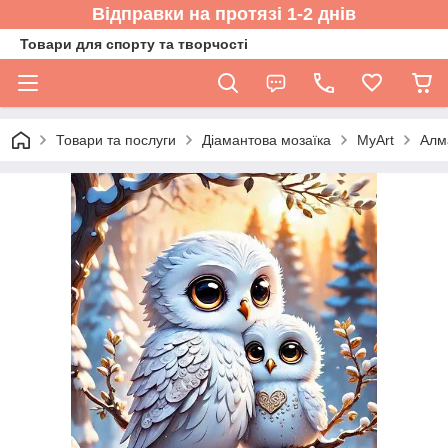
Відправки на протязі 1-2 днів
Товари для спорту та творчості
Товари та послуги
Діамантова мозаїка
MyArt
Алм