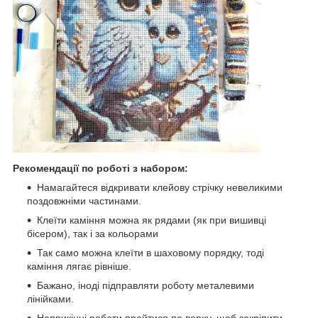
Рекомендації по роботі з набором:
Намагайтеся відкривати клейову стрічку невеликими
поздовжніми частинами.
Клеїти каміння можна як рядами (як при вишивці
бісером), так і за кольорами
Так само можна клеїти в шаховому порядку, тоді
каміння лягає рівніше.
Бажано, іноді підправляти роботу металевими
лінійками.
Наприкінці роботи пройтися по верху, щоб закріпити