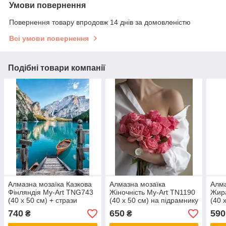
Умови повернення
Повернення товару впродовж 14 днів за домовленістю
Всі умови повернення
Подібні товари компанії
Алмазна мозаїка Казкова
Алмазна мозаїка
Алма
Фінляндія My-Art TNG743
Жіночність My-Art TN1190
Жира
(40 x 50 см) + стрази
(40 x 50 см) на підрамнику
(40 
АБ+FD на підрамнику
740
650
590
₴
₴