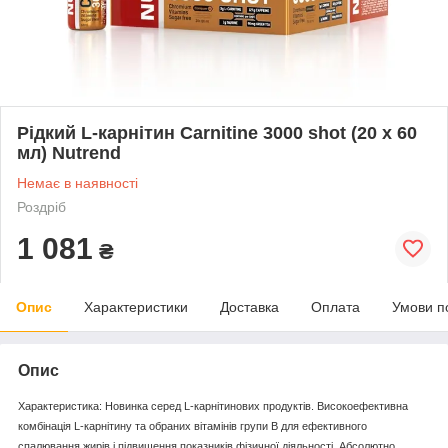
Рідкий L-карнітин Carnitine 3000 shot (20 x 60
мл) Nutrend
Немає в наявності
Роздріб
1 081
₴
Опис
Характеристики
Доставка
Оплата
Умови п
Опис
Характеристика:
Новинка серед L-карнітинових продуктів. Високоефективна
комбінація L-карнітину та обраних вітамінів групи B для ефективного
спалювання жирів і підвищення показників фізичної діяльності. Абсолютно