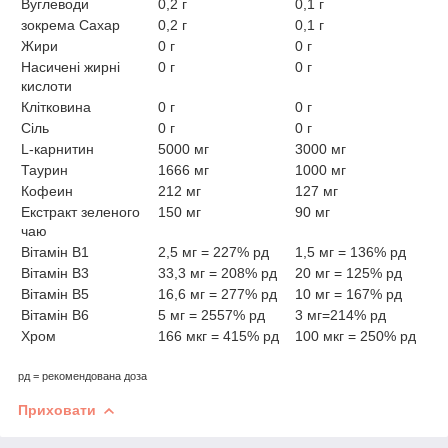
Вуглеводи
0,2 г
0,1 г
зокрема Сахар
0,2 г
0,1 г
Жири
0 г
0 г
Насичені жирні
0 г
0 г
кислоти
Клітковина
0 г
0 г
Сіль
0 г
0 г
L-карнитин
5000 мг
3000 мг
Таурин
1666 мг
1000 мг
Кофеин
212 мг
127 мг
Екстракт зеленого
150 мг
90 мг
чаю
Вітамін B1
2,5 мг = 227% рд
1,5 мг = 136% рд
Вітамін B3
33,3 мг = 208% рд
20 мг = 125% рд
Вітамін B5
16,6 мг = 277% рд
10 мг = 167% рд
Вітамін B6
5 мг = 2557% рд
3 мг=214% рд
Хром
166 мкг = 415% рд
100 мкг = 250% рд
рд = рекомендована доза
Приховати