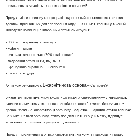
швидка всмоктуваність і засвоюваність в організмі!
Продукт містить високу концентрацію одного з найефективніших харчових
добавок, призначених для спалювання жиру — 3000 мг L-карнітину в кожній
монодозі в комбінації з вибраними вітамінами групи B.
- 3000 мг L-карнітину в монодозі
- кофеїн і таурин
- екстракт зеленого чаю (50% поліферолів)
- Додавання вітамінів B3, B5, B6, B1
- Брендована сировина — Carnipure®
- Не містить цукру
L-карнітинова основа
Активною речовиною є
– Carnipure®
L-карнітин переміщує жирні кислоти до місця їх спалювання — у мітохондрії,
завдяки цьому стимулює процес вироблення енергії з жирів, бере участь у
процесі загальної енергетизації організму. Водночас L-карнітин істотно впливає
на зниження ваги організму, стимулює діяльність серця й мозку, підвищує
ефективність фізичної та розумової діяльності.
Продукт призначений для: всіх спортсменів, які хочуть прискорити процес