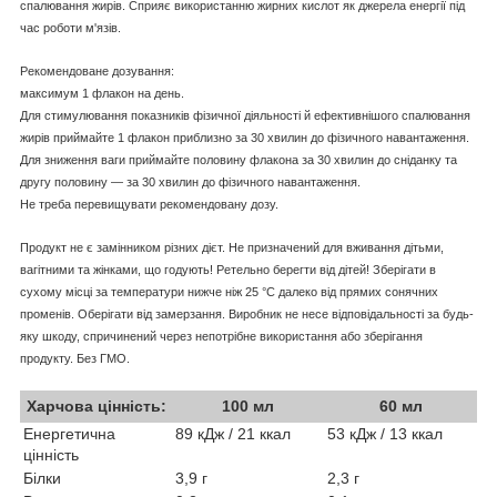
спалювання жирів. Сприяє використанню жирних кислот як джерела енергії під
час роботи м'язів.
Рекомендоване дозування:
максимум 1 флакон на день.
Для стимулювання показників фізичної діяльності й ефективнішого спалювання
жирів приймайте 1 флакон приблизно за 30 хвилин до фізичного навантаження.
Для зниження ваги приймайте половину флакона за 30 хвилин до сніданку та
другу половину — за 30 хвилин до фізичного навантаження.
Не треба перевищувати рекомендовану дозу.
Продукт не є замінником різних дієт. Не призначений для вживання дітьми,
вагітними та жінками, що годують! Ретельно берегти від дітей! Зберігати в
сухому місці за температури нижче ніж 25 °C далеко від прямих сонячних
променів. Оберігати від замерзання. Виробник не несе відповідальності за будь-
яку шкоду, спричинений через непотрібне використання або зберігання
продукту. Без ГМО.
Харчова цінність:
100 мл
60 мл
Енергетична
89 кДж / 21 ккал
53 кДж / 13 ккал
цінність
Білки
3,9 г
2,3 г