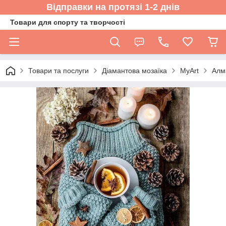
Відправки на протязі 1-2 днів
Товари для спорту та творчості
Товари та послуги
Діамантова мозаїка
MyArt
Алм