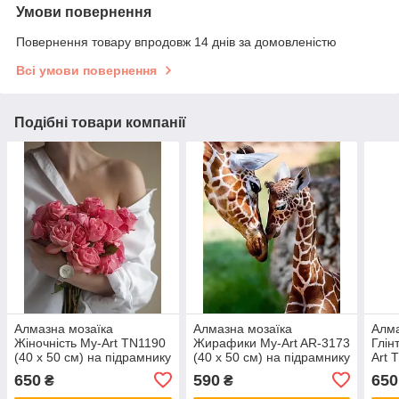
Умови повернення
Повернення товару впродовж 14 днів за домовленістю
Всі умови повернення
Подібні товари компанії
Алмазна мозаїка
Алмазна мозаїка
Алма
Жіночність My-Art TN1190
Жирафики My-Art AR-3173
Глін
(40 x 50 см) на підрамнику
(40 x 50 см) на підрамнику
Art 
підр
650
590
650
₴
₴