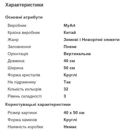
Характеристики
Основні атрибути
Виробник
MyArt
Країна виробник
Китай
Жанр
Зимові і Новорічні сюжети
Заповнення
Повне
Орієнтація
Вертикальна
Довжина
40 см
Ширина
50 см
Форма кристалів
Круглі
На підрамнику
Так
Кількість кольорів
32
Рівень складності
3
Користувацькі характеристики
Розмір картини
40 х 50 см
Форма каменів
Круглі
Наявність коробки
Немає