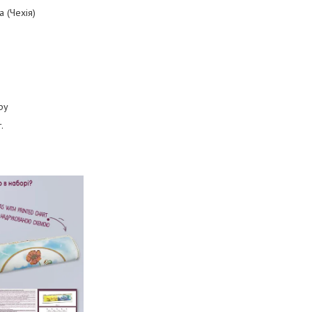
a (Чехія)
еру
.