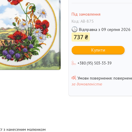
Під замовлення
Код:
AB-875
Відправка з 09 серпня 2026
737 ₴
Купити
+380 (95) 503-33-39
поверненн
за домовленістю
лст з нанесеним малюнком