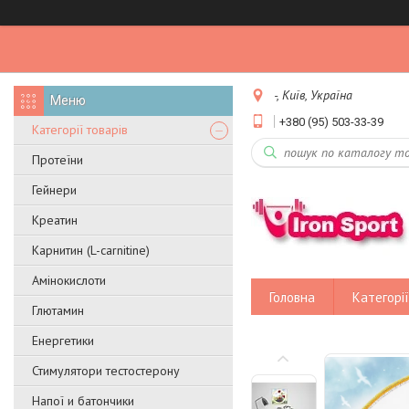
-, Київ, Україна
+380 (95) 503-33-39
Категорії товарів
Протеїни
Гейнери
Креатин
Карнитин (L-carnitine)
Амінокислоти
Головна
Категорії
Глютамин
Енергетики
Стимулятори тестостерону
Напої и батончики