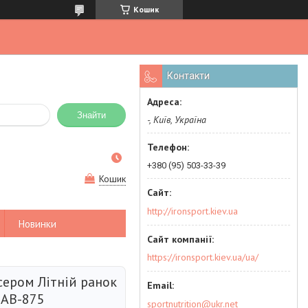
Кошик
Контакти
Знайти
-, Київ, Україна
+380 (95) 503-33-39
Кошик
http://ironsport.kiev.ua
Новинки
https://ironsport.kiev.ua/ua/
сером Літній ранок
 AB-875
sportnutrition@ukr.net