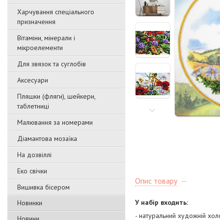
Харчування спеціального
призначення
Вітаміни, мінерали і
мікроелементи
Для звязок та суглобів
Аксесуари
Пляшки (фляги), шейкери,
таблетниці
Малювання за номерами
Діамантова мозаїка
На дозвіллі
Еко свічки
Опис товару
Вишивка бісером
У набір входить:
Новинки
- натуральний художній хо
Новини