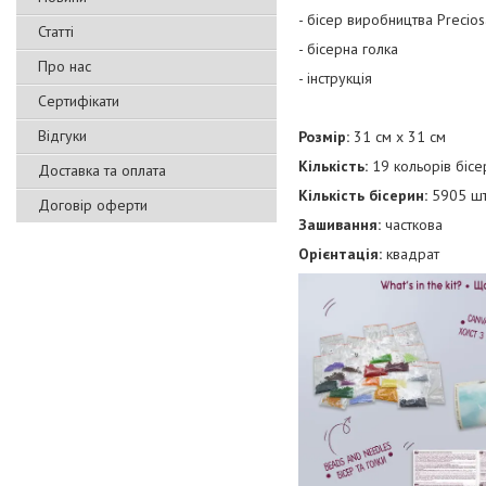
- бісер виробництва Precios
Статті
- бісерна голка
Про нас
- інструкція
Сертифікати
Відгуки
Розмір:
31 см х 31 см
Кількість:
19 кольорів біс
Доставка та оплата
Кількість бісерин:
5905 шт
Договір оферти
Зашивання:
часткова
Орієнтація:
квадрат