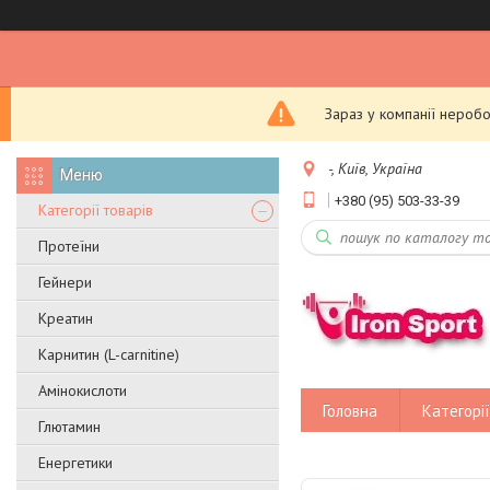
Зараз у компанії неробо
-, Київ, Україна
+380 (95) 503-33-39
Категорії товарів
Протеїни
Гейнери
Креатин
Карнитин (L-carnitine)
Амінокислоти
Головна
Категорії
Глютамин
Енергетики