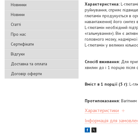
Характеристика:
L-глютам
Новинки
руйнування, сприяє підвище
Новини
глютамін продукується в орг
навантаження) його синтез в
Статті
L-глютамін необхідний підт
«гальмування»). Він є актив
Про нас
головного мозку, надмірної к
Сертифікати
L-глютамін у великих кілько
Відгуки
Спосіб вживання:
Для приг
Доставка та оплата
хвилин до і 1 порцію після
Договір оферти
Вміст в 1 порції (5 г):
L-глю
Протипоказання:
Вагітним
Характеристики
Інформація для замовле