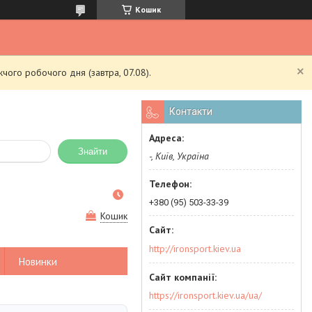
Кошик
чого робочого дня (завтра, 07.08).
Контакти
Знайти
-, Київ, Україна
+380 (95) 503-33-39
Кошик
http://ironsport.kiev.ua
Новинки
https://ironsport.kiev.ua/ua/