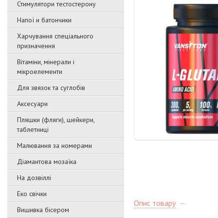
Стимулятори тестостерону
Напої и батончики
Харчування спеціального
призначення
Вітаміни, мінерали і
мікроелементи
Для звязок та суглобів
Аксесуари
Пляшки (фляги), шейкери,
таблетниці
Малювання за номерами
Діамантова мозаїка
На дозвіллі
Еко свічки
Опис товару
Вишивка бісером