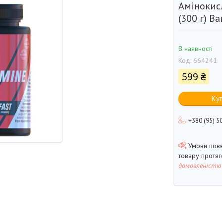
Амінокис
(300 г) В
В наявності
Код:
664241
599 ₴
Ку
+380 (95) 5
товару протя
домовленістю