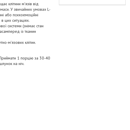
ає клітини м'язів від
 маси. У звичайних умовах L-
чні або психоемоційні
 в цих ситуаціях.
ої системи (знімає стан
насамперед із тканин
тно-м'язових клітин.
Приймати 1 порцію за 30-40
шлунок на ніч.