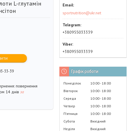
лоти L-глутамін
ансітон
sportnutrition@ukr.net
+380955033339
+380955033339
пити
03-33-39
Графік роботи
Понеділок
10:00
18:00
повернення
Вівторок
10:00
18:00
гом 14 днів
за
Середа
10:00
18:00
Четвер
10:00
18:00
Пʼятниця
10:00
18:00
Субота
Вихідний
Неділя
Вихідний