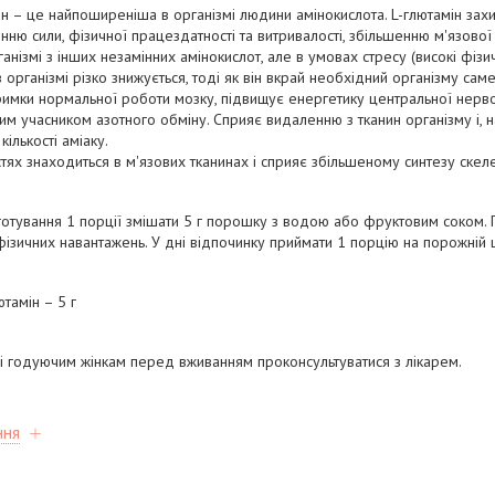
ін – це найпоширеніша в організмі людини амінокислота. L-глютамін захищ
нню сили, фізичної працездатності та витривалості, збільшенню м'язової
анізмі з інших незамінних амінокислот, але в умовах стресу (високі фізи
 організмі різко знижується, тоді як він вкрай необхідний організму саме
римки нормальної роботи мозку, підвищує енергетику центральної нервов
ним учасником азотного обміну. Сприяє видаленню з тканин організму і, 
ількості аміаку.
стях знаходиться в м'язових тканинах і сприяє збільшеному синтезу скеле
отування 1 порції змішати 5 г порошку з водою або фруктовим соком. 
 фізичних навантажень. У дні відпочинку приймати 1 порцію на порожній 
тамін – 5 г
 і годуючим жінкам перед вживанням проконсультуватися з лікарем.
ння