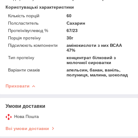
Користувацькi характеристики
Кількість порцій
60
Полсластитель
Сахарин
Протеїн/вуглевод %
67/23
Порція протеїну
30г
Підсилюють компоненти
амінокислоти з них ВСАА
47%
Тип протеїну
концентрат білковий з
молочної сироватки
Варіанти смаків
апельсин, банан, ваніль,
полуниця, малина, шоколад
Приховати
Умови доставки
Нова Пошта
Всі умови доставки