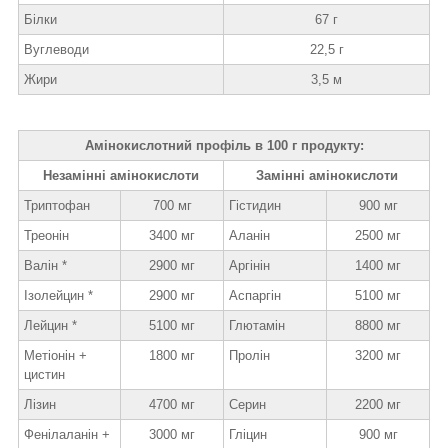
Білки
67 г
Вуглеводи
22,5 г
Жири
3,5 м
Амінокислотний профіль в 100 г продукту:
Незамінні амінокислоти
Замінні амінокислоти
Триптофан
700 мг
Гістидин
900 мг
Треонін
3400 мг
Аланін
2500 мг
Валін *
2900 мг
Аргінін
1400 мг
Ізолейцин *
2900 мг
Аспаргін
5100 мг
Лейцин *
5100 мг
Глютамін
8800 мг
Метіонін +
1800 мг
Пролін
3200 мг
цистин
Лізин
4700 мг
Серин
2200 мг
Фенілаланін +
3000 мг
Гліцин
900 мг