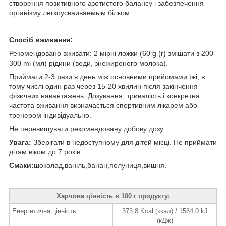
створення позитивного азотистого балансу і забезпечення
організму легкоусваиваемым білком.
Спосіб вживання:
Рекомендовано вживати: 2 мірні ложки (60 g (г) змішати з 200-
300 ml (мл) рідини (води, знежиреного молока).
Приймати 2-3 рази в день між основними прийомами їжі, в
тому числі один раз через 15-20 хвилин після закінчення
фізичних навантажень. Дозування, тривалість і конкретна
частота вживання визначається спортивним лікарем або
тренером індивідуально.
Не перевищувати рекомендовану добову дозу.
Увага:
Зберігати в недоступному для дітей місці. Не приймати
дітям віком до 7 років.
Смаки:
шоколад,ваніль,банан,полуниця,вишня.
Харчова цінність в 100 г продукту:
Енергетична цінність
373,8 Kcal (ккал) / 1564,0 kJ
(кДж)