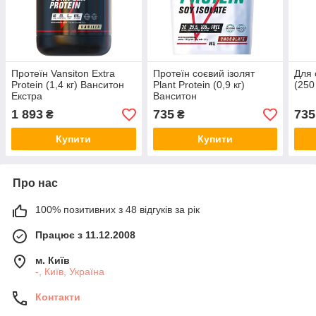
Протеїн Vansiton Extra
Протеїн соєвий ізолят
Для 
Protein (1,4 кг) Ванситон
Plant Protein (0,9 кг)
(250
Екстра
Ванситон
1 893
735
735
₴
₴
Купити
Купити
Про нас
100% позитивних з 48 відгуків за рік
Працює з 11.12.2008
м. Київ
-, Київ, Україна
Контакти