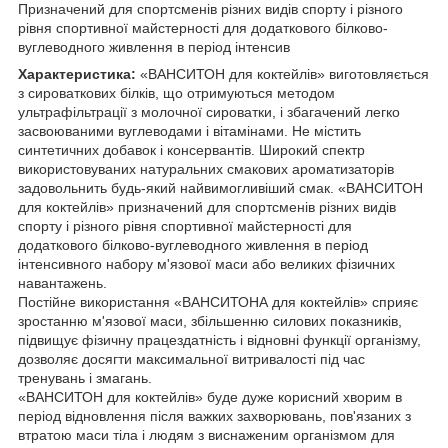
Призначений для спортсменів різних видів спорту і різного
рівня спортивної майстерності для додаткового білково-
вуглеводного живлення в період інтенсив
Характеристика:
«ВАНСИТОН для коктейлів» виготовляється
з сироваткових білків, що отримуються методом
ультрафільтрації з молочної сироватки, і збагачений легко
засвоюваними вуглеводами і вітамінами. Не містить
синтетичних добавок і консервантів. Широкий спектр
використовуваних натуральних смакових ароматизаторів
задовольнить будь-який найвимогливіший смак. «ВАНСИТОН
для коктейлів» призначений для спортсменів різних видів
спорту і різного рівня спортивної майстерності для
додаткового білково-вуглеводного живлення в період
інтенсивного набору м'язової маси або великих фізичних
навантажень.
Постійне використання «ВАНСИТОНА для коктейлів» сприяє
зростанню м'язової маси, збільшенню силових показників,
підвищує фізичну працездатність і відновні функції організму,
дозволяє досягти максимальної витривалості під час
тренувань і змагань.
«ВАНСИТОН для коктейлів» буде дуже корисний хворим в
період відновлення після важких захворювань, пов'язаних з
втратою маси тіла і людям з виснаженим організмом для