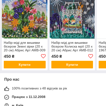
Набір-міді для вишивки
Набір-міді для вишивки
Набі
бісером Земні зірки (20 х
бісером Колиска мрії (20 х
бісе
20 см) Абрис Арт AMB-009
20 см) Абрис Арт AMB-012
1967
Арт
450
450
450
₴
₴
Купити
Купити
Про нас
100% позитивних з 48 відгуків за рік
Працює з 11.12.2008
м. Київ