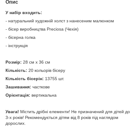
Опис
У набір входить:
- натуральний художній холст з нанесеним малюнком
- бісер виробництва Preciosa (Чехія)
- бісерна голка
- інструкція
Розмір:
28 см х 36 см
Кількість:
20 кольорів бісеру
Кількість бісерін:
13755 шт.
Зашивання:
часткове
Орієнтація:
вертикальна
Увага!
Містить дрібні елементи! Не призначений для дітей до
3-х років! Рекомендується дітям від 8 років під наглядом
дорослих.