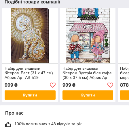
Подібні товари компанії
Набір для вишивки
Набір для вишивки
Набі
бісером Баст (31 х 47 см)
бісером Зустріч біля кафе
бісе
Абрис Арт AB-519
(30 х 37,5 см) Абрис Арт
мере
AB-740
Абри
909
909
878
₴
₴
Купити
Купити
Про нас
100% позитивних з 48 відгуків за рік