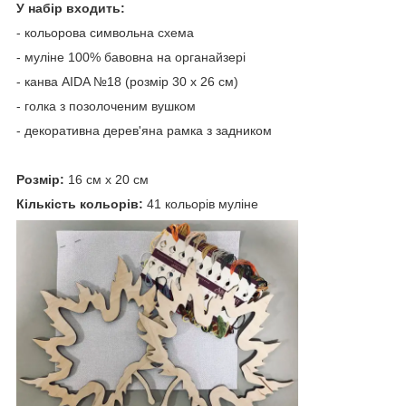
У набір входить:
- кольорова символьна схема
- муліне 100% бавовна на органайзері
- канва AIDA №18 (розмір 30 х 26 см)
- голка з позолоченим вушком
- декоративна дерев'яна рамка з задником
Розмір:
16 см х 20 см
Кількість кольорів:
41 кольорів муліне