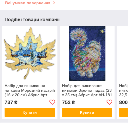
Всі умови повернення
Подібні товари компанії
Набір для вишивання
Набір для вишивання
Набі
нитками Морозний настрій
нитками Зірочка падає (23
нитк
(16 х 20 см) Абрис Арт
х 35 см) Абрис Арт AH-181
32,5
AH-162
185
737
752
800
₴
₴
Купити
Купити