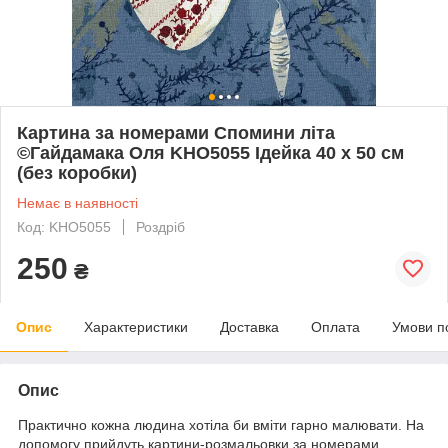
Картина за номерами Спомини літа
©Гайдамака Оля KHO5055 Ідейка 40 х 50 см
(без коробки)
Немає в наявності
Код: KHO5055
Роздріб
250
₴
Опис
Характеристики
Доставка
Оплата
Умови п
Опис
Практично кожна людина хотіла би вміти гарно малювати. На
допомогу прийдуть картини-розмальовки за номерами.