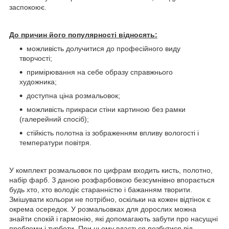
заспокоює.
До причин його популярності відносять:
можливість долучитися до професійного виду
творчості;
примірювання на себе образу справжнього
художника;
доступна ціна розмальовок;
можливість прикраси стіни картиною без рамки
(галерейний спосіб);
стійкість полотна із зображенням впливу вологості і
температури повітря.
У комплект розмальовок по цифрам входить кисть, полотно,
набір фарб. З даною розфарбовкою безсумнівно впорається
будь хто, хто володіє старанністю і бажанням творити.
Змішувати кольори не потрібно, оскільки на кожен відтінок є
окрема осередок. У розмальовках для дорослих можна
знайти спокій і гармонію, які допомагають забути про насущні
проблеми і турботи. При цьому вдасться позбутися від