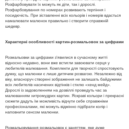
Розфарбовувати їх можуть як діти, так і дорослі.
Розфарбовування по номерах розвивають терпіння і
посидючість. При зіставленні всіх кольорів і номерів вдасться
намалювати малюнок правильно і створити справжній
шедевр.
Характерні особливості картин-розмальовок за цифрами
Розмальовки за цифрами з'явилися в сучасному житті
відносно недавно, вони вже встигли завоювати серця у
любителів малювання. Комплекти для творчості спростовують
думку, що малюнки є лише дитячим розвагою. Незалежно від
віку, власноруч створені зображення не залишать байдужими
всіх любителів насичених відтінків і стилю «хенд мейд».
Дорослі із задоволенням на дозвіллі проведуть час за
малюванням хитромудрих картин. Яскраві кольори і прекрасні
сюжети дадуть їм можливість відчути себе справжніми
професіоналами, які можуть відмінно підібрати колір і
наповнити сенсом малюнки.
Розмальовування розмальовок є заняттям, яке дуже