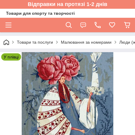
Відправки на протязі 1-2 днів
Товари для спорту та творчості
Товари та послуги
Малювання за номерами
Люди (жі
У плівці