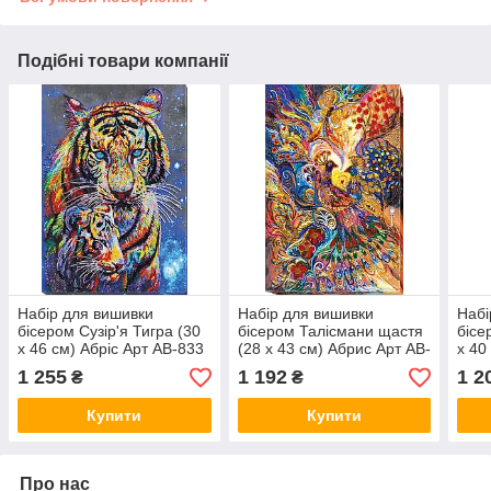
Подібні товари компанії
Набір для вишивки
Набір для вишивки
Набі
бісером Сузір'я Тигра (30
бісером Талісмани щастя
бісе
х 46 см) Абріс Арт AB-833
(28 х 43 см) Абрис Арт AB-
х 40
513
1 255
1 192
1 2
₴
₴
Купити
Купити
Про нас