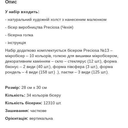
Опис
У набір входить:
- натуральний художній холст з нанесеним малюнком
- бісер виробництва Preciosa (Чехія)
- бісерна голка
- інструкція
Набір додатково комплектується бісером Preciosa №13 –
мікробісер – 10 кольорів, голкою для вишивки мікробісером,
декоративним камінням – скло – стеклярус (12 шт.), форма
біконус – 2 види (40 шт.), форма півсфера (3 шт.), форма
рондель – 4 види (158 шт.) .), паєтки – 3 види (125 шт.).
Розмір:
28 см х 30 см
Кількість:
34 кольорів бісеру
Кількість бісерин:
12310 шт.
Зашивання:
часткове
Орієнтація:
вертикальна