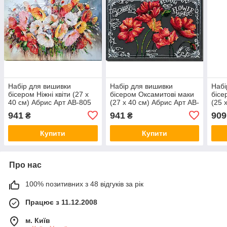
Набір для вишивки
Набір для вишивки
Набі
бісером Ніжні квіти (27 х
бісером Оксамитові маки
бісе
40 см) Абрис Арт AB-805
(27 х 40 см) Абрис Арт AB-
(25 
804
653
941
941
909
₴
₴
Купити
Купити
Про нас
100% позитивних з 48 відгуків за рік
Працює з 11.12.2008
м. Київ