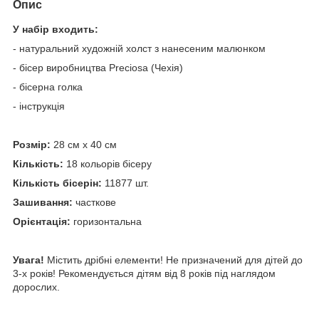
Опис
У набір входить:
- натуральний художній холст з нанесеним малюнком
- бісер виробництва Preciosa (Чехія)
- бісерна голка
- інструкція
Розмір:
28 см х 40 см
Кількість:
18 кольорів бісеру
Кількість бісерін:
11877 шт.
Зашивання:
часткове
Орієнтація:
горизонтальна
Увага!
Містить дрібні елементи! Не призначений для дітей до
3-х років! Рекомендується дітям від 8 років під наглядом
дорослих.