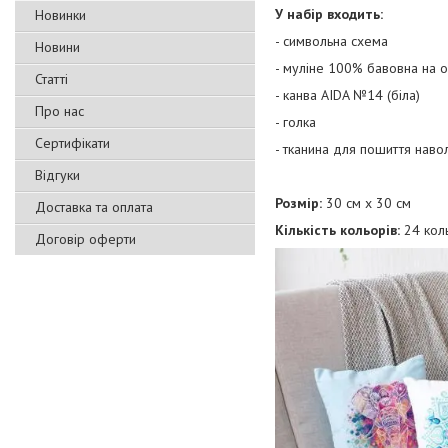
У набір входить:
Новинки
- символьна схема
Новини
- муліне 100% бавовна на о
Статті
- канва AIDA №14 (біла)
Про нас
- голка
Сертифікати
- тканина для пошиття наво
Відгуки
Розмір:
30 см х 30 см
Доставка та оплата
Кількість кольорів:
24 кол
Договір оферти