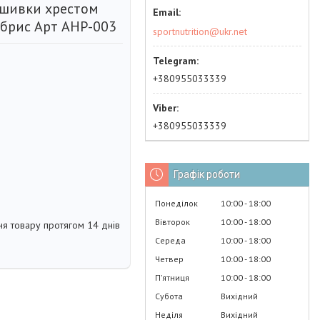
ишивки хрестом
Абрис Арт AHP-003
sportnutrition@ukr.net
+380955033339
+380955033339
Графік роботи
Понеділок
10:00
18:00
Вівторок
10:00
18:00
я товару протягом 14 днів
Середа
10:00
18:00
Четвер
10:00
18:00
Пʼятниця
10:00
18:00
Субота
Вихідний
Неділя
Вихідний