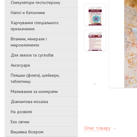
Стимулятори тестостерону
Напої и батончики
Харчування спеціального
призначення
Вітаміни, мінерали і
мікроелементи
Для звязок та суглобів
Аксесуари
Пляшки (фляги), шейкери,
таблетниці
Малювання за номерами
Діамантова мозаїка
На дозвіллі
Еко свічки
Опис товару
Вишивка бісером