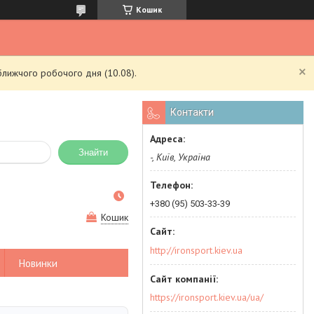
Кошик
ближчого робочого дня (10.08).
Контакти
Знайти
-, Київ, Україна
+380 (95) 503-33-39
Кошик
http://ironsport.kiev.ua
Новинки
https://ironsport.kiev.ua/ua/