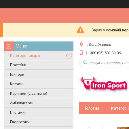
Зараз у компанії не
-, Київ, Україна
+380 (95) 503-33-39
Категорії товарів
Протеїни
Гейнери
Креатин
Карнитин (L-carnitine)
Амінокислоти
Головна
Категорії
Глютамин
Енергетики