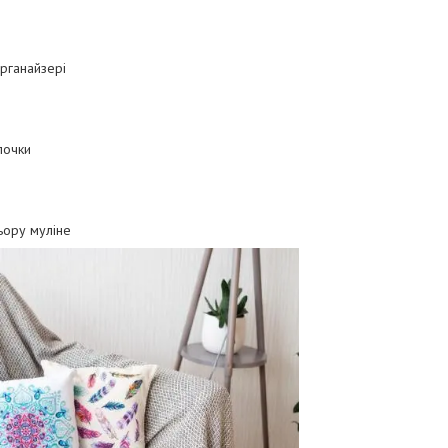
рганайзері
лочки
ьору муліне