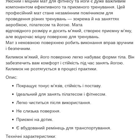
Якісний і міцний мат для фітнесу та йоги є дуже важливим
компонентом ефективного та приємного тренування. Цей
професійний мат стане незамінним помічником для
проведення різних тренувань — зокрема й на заняттях
аеробікою, пілатесом та йогою. Мата
відповідного розміру и досить м'який, створює приємну м'яку,
але водночас міцну поверхню для тренувань.
Мат з нековзною поверхнею робить виконання вправ зручним
і безпечним.
Килимок м'який, його поверхню легко набуває форми тіла. Він
забезпечить вам комфорт і стійкість під час занять йогою.
Килимок не розтягується в процесі практики.
Опис:
Покращує тонус м'язів, стійкість і поставу.
Ідеальний для занять пілатесом і фітнесом.
Легко чиститься після використання.
Не слизька поверхня.
Приємні на дотик.
Є вбудований ремінець для транспортування.
Технічні характеристики: