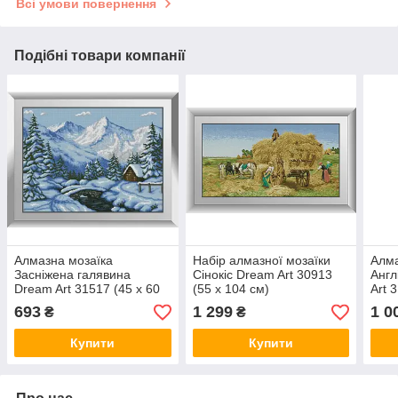
Всі умови повернення
Подібні товари компанії
Алмазна мозаїка
Набір алмазної мозаїки
Алма
Засніжена галявина
Сінокіс Dream Art 30913
Англ
Dream Art 31517 (45 x 60
(55 x 104 см)
Art 
см)
693
1 299
1 0
₴
₴
Купити
Купити