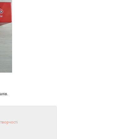
алів.
 творчості