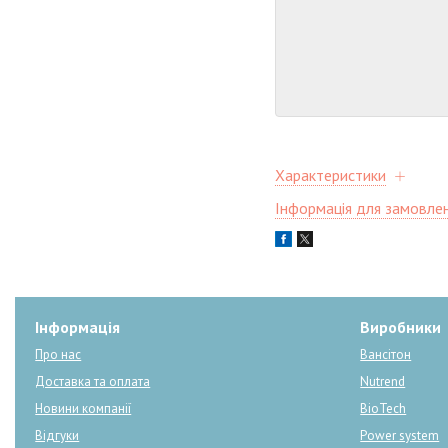
Характеристики
Інформація для замовле
Інформація
Виробники
Про нас
Вансітон
Доставка та оплата
Nutrend
Новини компанії
BioTech
Відгуки
Power system