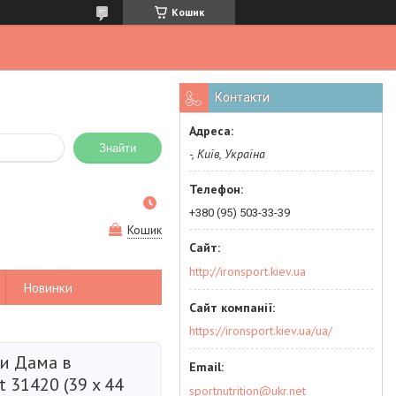
Кошик
Контакти
Знайти
-, Київ, Україна
+380 (95) 503-33-39
Кошик
http://ironsport.kiev.ua
Новинки
https://ironsport.kiev.ua/ua/
ки Дама в
 31420 (39 x 44
sportnutrition@ukr.net