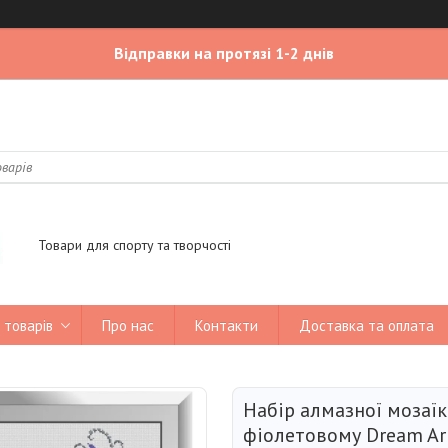
Відправки на протязі 1-2 днів
Товари для спорту та творчості
 товарів
Про нас
Контакти
Доставка та оплата
Набір алмазної мозаї
фіолетовому Dream Art