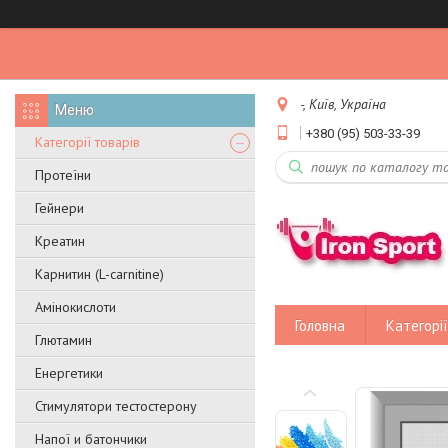
-, Київ, Україна
+380 (95) 503-33-39
Категорії товарів
Протеїни
Гейнери
Креатин
Карнитин (L-carnitine)
Амінокислоти
Головна
Категорії
Глютамин
Енергетики
Стимулятори тестостерону
Напої и батончики