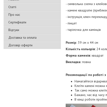
- символьна схема з клейов
Статті
- камені квадратні (прибли
Про нас
- інструкція, ключ перекла
Сертифікати
- пінцет
- тарілочка для камінців
Відгуки
Доставка та оплата
Розмір:
39 см х 44 см
Договір оферти
Кількість кольорів:
24 коль
Форма каменів:
квадрат
Викладка:
повна
Рекомендації по роботі з
Намагайтеся відкрива
Клеїти камені можна я
Так само можна клеїт
Бажано, час від часу 
В кінці роботи пройти