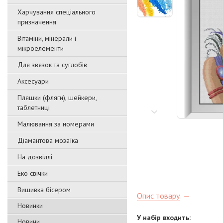
Харчування спеціального
призначення
Вітаміни, мінерали і
мікроелементи
Для звязок та суглобів
Аксесуари
Пляшки (фляги), шейкери,
таблетниці
Малювання за номерами
Діамантова мозаїка
На дозвіллі
Еко свічки
Вишивка бісером
Опис товару
Новинки
У набір входить:
Новини