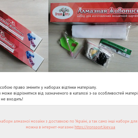
собою право змінити у наборах відтінки матеріалу.
 може відрізнятися від зазначеного в каталозі з-за особливостей матері
 не входить!
набори алмазної мозаїки з доставкою по Україні, а так само інші набори для
можна в інтернет-магазині
https://ironsport.kiev.ua