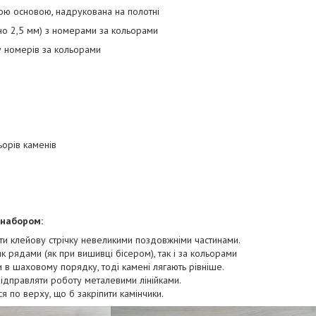
ою основою, надрукована на полотні
зно 2,5 мм) з номерами за кольорами
ду номерів за кольорами
орів каменів
 набором:
ти клейову стрічку невеликими поздовжніми частинами.
к рядами (як при вишивці бісером), так і за кольорами
и в шаховому порядку, тоді камені лягають рівніше.
підправляти роботу металевими лінійками.
ся по верху, що б закріпити камінчики.