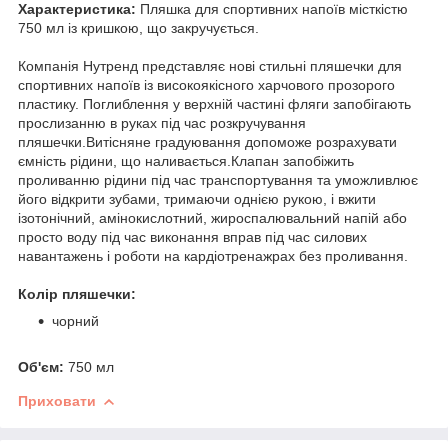
Характеристика:
Пляшка для спортивних напоїв місткістю
750 мл із кришкою, що закручується.
Компанія Нутренд представляє нові стильні пляшечки для
спортивних напоїв із високоякісного харчового прозорого
пластику. Поглиблення у верхній частині фляги запобігають
прослизанню в руках під час розкручування
пляшечки.Витісняне градуювання допоможе розрахувати
ємність рідини, що наливається.Клапан запобіжить
проливанню рідини під час транспортування та уможливлює
його відкрити зубами, тримаючи однією рукою, і вжити
ізотонічний, амінокислотний, жироспалювальний напій або
просто воду під час виконання вправ під час силових
навантажень і роботи на кардіотренажрах без проливання.
Колір пляшечки:
чорний
Об'єм:
750 мл
Приховати