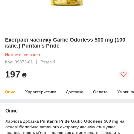
Екстракт часнику Garlic Odorless 500 mg (100
капс.) Puritan's Pride
Немає в наявності
Код: 09873-01
Роздріб
197
₴
Опис
Характеристики
Доставка
Оплата
Умови п
Опис
Харчова добавка
Puritan's Pride Garlic Odorless 500 mg
на
основі біологічно активного екстракту часнику стимулює
працездатність м'язів і працює як антиоксидант. Підходить