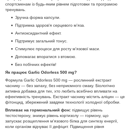
спортсменам із будь-яким рівнем підготовки та програмою
тренувань.
Зручна форма капсули.
Підтримка здоров'я серцевого м'яза.
Антиоксидантний ефект.
Підтримує загальний тонус.
Стимулює процеси для росту м'язової маси.
Допомагає впоратися з втомою.
Без побічних ефектів!
Як працює Garlic Odorless 500 mg?
Формула Garlic Odorless 500 mg — рослинний екстракт
часнику — без запаху, без неприємного смаку. Біологічно
активна добавка для тих, хто любить всебічно впливати на
ефективність тренувань. Екстракт часнику містить аліцин — це
фітонцид, збережений завдяки технології холодної обробки.
Впливає на гормональний фон:
підвищує рівень
тестостерону, знижує рівень кортизолу — гормону, що
запускає розщеплення м'язового білка для синтезу енергії,
коли організм відчуває її дефіцит. Підвищення рівня