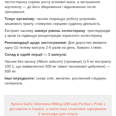
тестостерону сприяє росту м'язової маси, а заглушення
кортизолу — до його збереження і відновленню після
тренування.
Тонус організму:
часник покращує роботу шлунково-
кишкового тракту, стимулює серцево-судинну діяльність.
Екстракт часнику
знижує рівень холестерину
, тригліцеридів
у крові та підвищує концентрацію корисного холестерину.
Рекомендації щодо застосування:
Для дорослих вживати
одну (1) гелеву капсулу 2-6 разів на день, бажано з їжею.
Склад в одній порції — 1 капсула:
Часник без запаху (Allium sativum) (луковиця) (з 5 мг екстракту
100:1, що еквівалентно 500 мг свіжої часникової цибулини) —
500 мг
Інші інгредієнти:
соєва олія, желатин, рослинний гліцерин,
силікагель.
Купити Garlic Odormess 500mg (100 кап) Puritan's Pride з
доставкою в Україні, а також інше спортивне харчування
й аксесуари для спорту