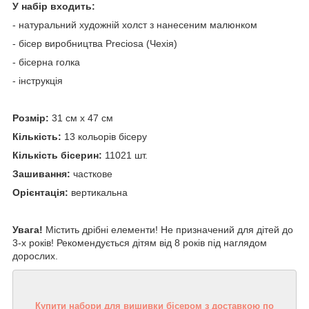
У набір входить:
- натуральний художній холст з нанесеним малюнком
- бісер виробництва Preciosa (Чехія)
- бісерна голка
- інструкція
Розмір:
31 см х 47 см
Кількість:
13 кольорів бісеру
Кількість бісерин:
11021 шт.
Зашивання:
часткове
Орієнтація:
вертикальна
Увага!
Містить дрібні елементи! Не призначений для дітей до
3-х років! Рекомендується дітям від 8 років під наглядом
дорослих.
Купити набори для вишивки бісером з доставкою по