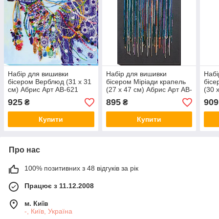
Набір для вишивки
Набір для вишивки
Набі
бісером Верблюд (31 х 31
бісером Міріади крапель
бісе
см) Абрис Арт AB-621
(27 х 47 см) Абрис Арт AB-
(30 
715
AB-
925
895
909
₴
₴
Купити
Купити
Про нас
100% позитивних з 48 відгуків за рік
Працює з 11.12.2008
м. Київ
-, Київ, Україна