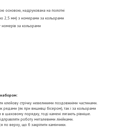
ою основою, надрукована на полотні
зно 2,5 мм) з номерами за кольорами
ду номерів за кольорами
 набором:
ти клейову стрічку невеликими поздовжніми частинами.
к рядами (як при вишивці бісером), так і за кольорами
и в шаховому порядку, тоді камені лягають рівніше.
підправляти роботу металевими лінійками.
ся по верху, що б закріпити камінчики.