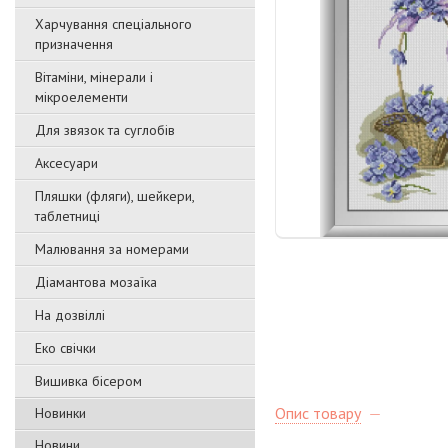
Харчування спеціального
призначення
Вітаміни, мінерали і
мікроелементи
Для звязок та суглобів
Аксесуари
Пляшки (фляги), шейкери,
таблетниці
Малювання за номерами
Діамантова мозаїка
На дозвіллі
Еко свічки
Вишивка бісером
Опис товару
Новинки
Новини