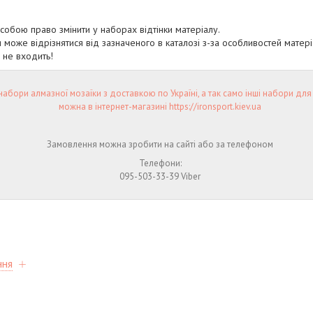
собою право змінити у наборах відтінки матеріалу.
 може відрізнятися від зазначеного в каталозі з-за особливостей матері
 не входить!
набори алмазної мозаїки з доставкою по Україні, а так само інші набори для
можна в інтернет-магазині https://ironsport.kiev.ua
Замовлення можна зробити на сайті або за телефоном
Телефони:
095-503-33-39 Viber
ння