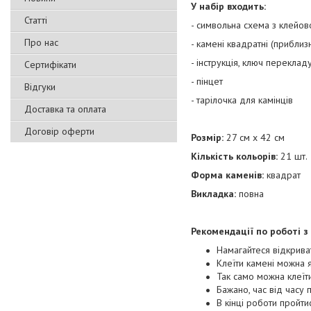
У набір входить:
Статті
- символьна схема з клейов
Про нас
- камені квадратні (прибли
- інструкція, ключ перекла
Сертифікати
- пінцет
Відгуки
- тарілочка для камінців
Доставка та оплата
Договір оферти
Розмір:
27 см х 42 см
Кількість кольорів:
21 шт.
Форма каменів:
квадрат
Викладка:
повна
Рекомендації по роботі з
Намагайтеся відкрива
Клеїти камені можна я
Так само можна клеїт
Бажано, час від часу 
В кінці роботи пройти