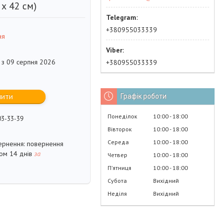
 х 42 см)
+380955033339
ня
 з 09 серпня 2026
+380955033339
пити
Графік роботи
Понеділок
10:00
18:00
03-33-39
Вівторок
10:00
18:00
Середа
10:00
18:00
повернення
гом 14 днів
за
Четвер
10:00
18:00
Пʼятниця
10:00
18:00
Субота
Вихідний
Неділя
Вихідний