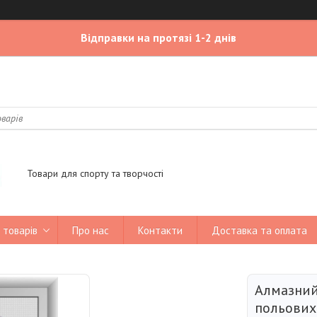
Відправки на протязі 1-2 днів
Товари для спорту та творчості
 товарів
Про нас
Контакти
Доставка та оплата
Алмазний
польових 