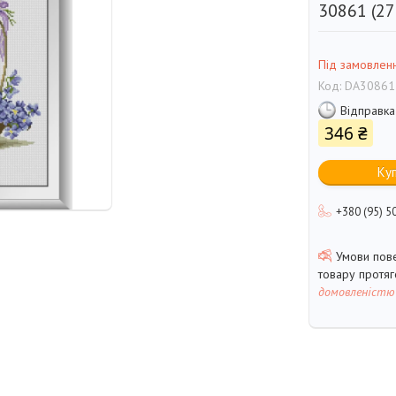
30861 (27
Під замовлен
Код:
DA30861
Відправка
346 ₴
Ку
+380 (95) 5
товару протя
домовленістю