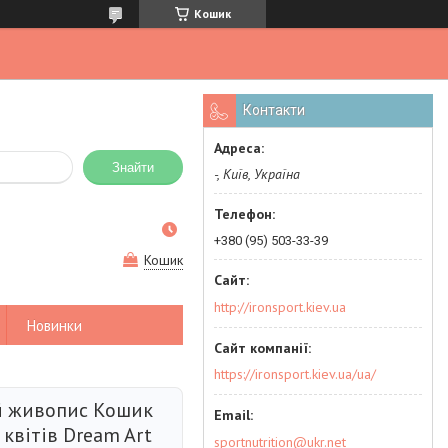
Кошик
Контакти
Знайти
-, Київ, Україна
+380 (95) 503-33-39
Кошик
http://ironsport.kiev.ua
Новинки
https://ironsport.kiev.ua/ua/
 живопис Кошик
квітів Dream Art
sportnutrition@ukr.net