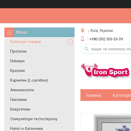
-, Київ, Україна
+380 (95) 503-33-39
Категорії товарів
Протеїни
Гейнери
Креатин
Карнитин (L-carnitine)
Амінокислоти
Головна
Категорії
Глютамин
Енергетики
Стимулятори тестостерону
Напої и батончики